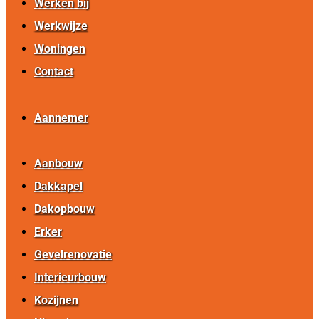
Werken bij
Werkwijze
Woningen
Contact
Aannemer
Aanbouw
Dakkapel
Dakopbouw
Erker
Gevelrenovatie
Interieurbouw
Kozijnen