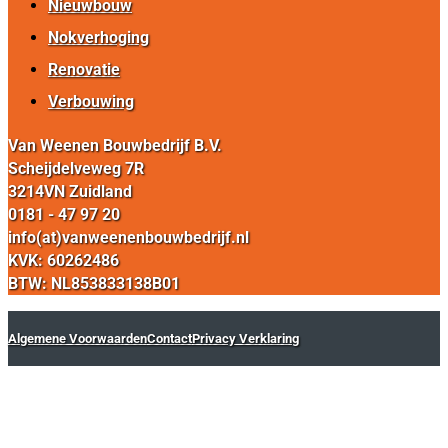
Nieuwbouw
Nokverhoging
Renovatie
Verbouwing
Van Weenen Bouwbedrijf B.V.
Scheijdelveweg 7R
3214VN Zuidland
0181 - 47 97 20
info(at)vanweenenbouwbedrijf.nl
KVK: 60262486
BTW: NL853833138B01
Algemene Voorwaarden
Contact
Privacy Verklaring