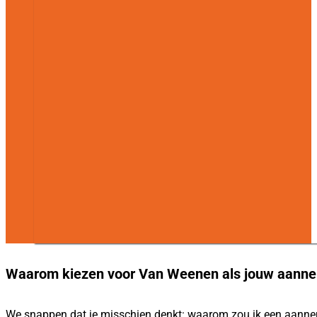
Waarom kiezen voor Van Weenen als jouw aannem
We snappen dat je misschien denkt: waarom zou ik een aannemer