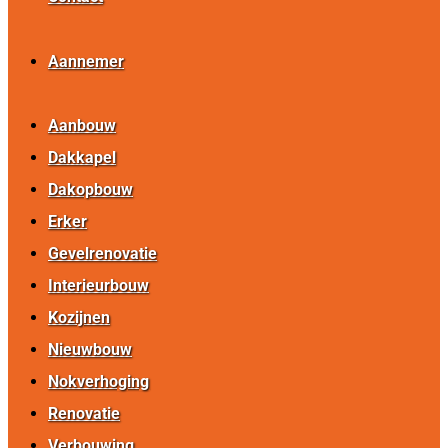
Aannemer
Aanbouw
Dakkapel
Dakopbouw
Erker
Gevelrenovatie
Interieurbouw
Kozijnen
Nieuwbouw
Nokverhoging
Renovatie
Verbouwing