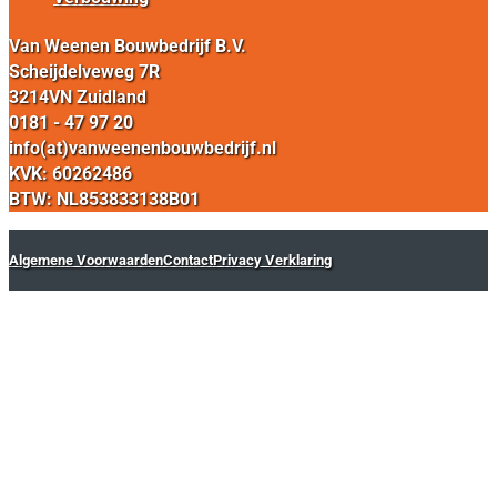
Van Weenen Bouwbedrijf B.V.
Scheijdelveweg 7R
3214VN Zuidland
0181 - 47 97 20
info(at)vanweenenbouwbedrijf.nl
KVK: 60262486
BTW: NL853833138B01
Algemene Voorwaarden
Contact
Privacy Verklaring