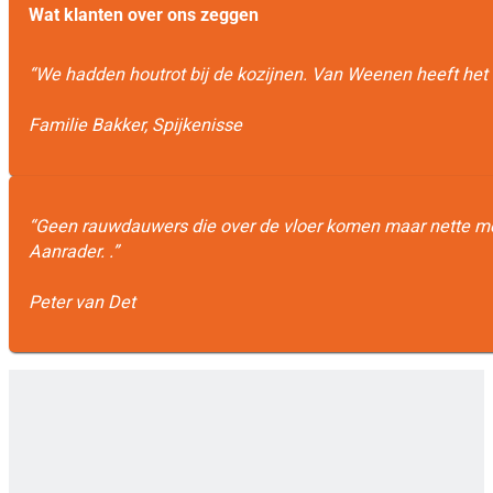
Wat klanten over ons zeggen
“We hadden houtrot bij de kozijnen. Van Weenen heeft het 
Familie Bakker, Spijkenisse
“Geen rauwdauwers die over de vloer komen maar nette me
Aanrader. .”
Peter van Det