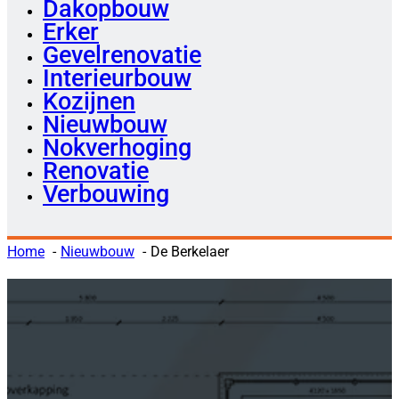
Dakopbouw
Erker
Gevelrenovatie
Interieurbouw
Kozijnen
Nieuwbouw
Nokverhoging
Renovatie
Verbouwing
Home
Nieuwbouw
De Berkelaer