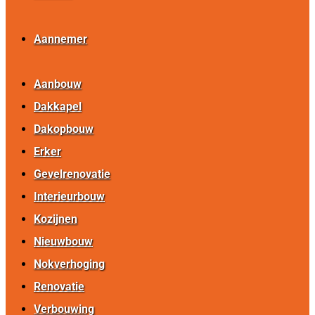
Aannemer
Aanbouw
Dakkapel
Dakopbouw
Erker
Gevelrenovatie
Interieurbouw
Kozijnen
Nieuwbouw
Nokverhoging
Renovatie
Verbouwing