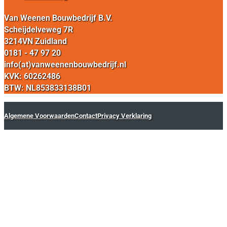
Van Weenen Bouwbedrijf B.V.
Scheijdelveweg 7R
3214VN Zuidland
0181 - 47 97 20
info(at)vanweenenbouwbedrijf.nl
KVK: 60262486
BTW: NL853833138B01
Algemene Voorwaarden
Contact
Privacy Verklaring