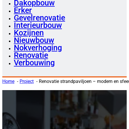
Dakopbouw
Erker
Gevelrenovatie
Interieurbouw
Kozijnen
Nieuwbouw
Nokverhoging
Renovatie
Verbouwing
Home
Project
Renovatie strandpaviljoen – modern en sfeer