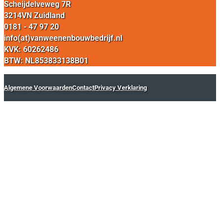
Scheijdelveweg 7R
3214VN Zuidland
0181 - 47 97 20
info(at)vanweenenbouwbedrijf.nl
KVK: 60262486
BTW: NL853833138B01
Algemene Voorwaarden
Contact
Privacy Verklaring