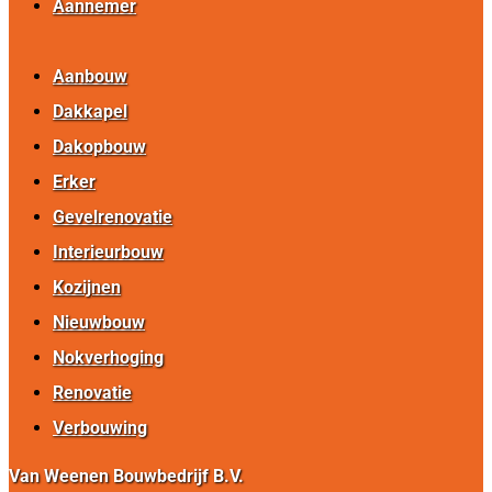
Aannemer
Aanbouw
Dakkapel
Dakopbouw
Erker
Gevelrenovatie
Interieurbouw
Kozijnen
Nieuwbouw
Nokverhoging
Renovatie
Verbouwing
Van Weenen Bouwbedrijf B.V.